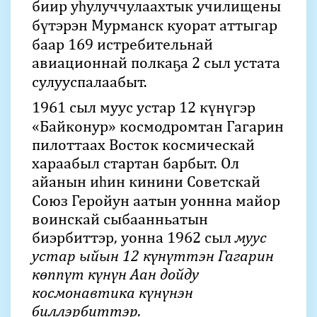
биир уһулуччулаахтык училищены
бүтэрэн Мурманск куорат аттыгар
баар 169 истребительнай
авиационнай полкаҕа 2 сыл устата
сулууспалаабыт.
1961 сыл муус устар 12 күнүгэр
«Байконур» космодромтан Гагарин
пилоттаах Восток космическай
хараабыл стартан барбыт. Ол
айанын иһин кинини Советскай
Союз Геройун аатын уоннна майор
воинскай сыбаанньатын
биэрбиттэр, уонна 1962 сыл
муус
устар ыйын 12 күнүттэн Гагарин
көппүт күнүн Аан дойду
космонавтика күнүнэн
биллэрбиттэр.