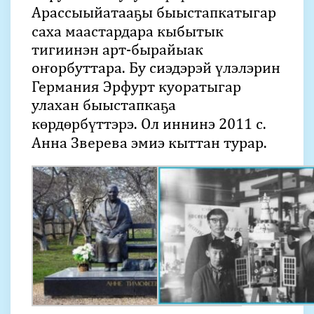
Арассыыйатааҕы быыстапкатыгар
саха маастардара кыбытык
тигиинэн арт-бырайыак
оҥорбуттара. Бу сиэдэрэй үлэлэрин
Германия Эрфурт куоратыгар
улахан быыстапкаҕа
көрдөрбүттэрэ. Ол иннинэ 2011 с.
Анна Зверева эмиэ кыттан турар.