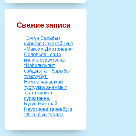
Свежие записи
Бүгүн Сахабыт
сиригэр Оһуохай күнэ
«Максим Дмитриевич
Соловьев» саҥа
кинигэ сүрэхтэннэ.
“Нэһилиэкпит
сайдыыта – барыбыт
түмсүүбүт”
Намҥа чаҕылхай
тустуукка анаммыт
саҥа кинигэ
сүрэхтэннэ.
Бүгүн Николай
Неустроев төрөөбүтэ
130 сылын туолла.