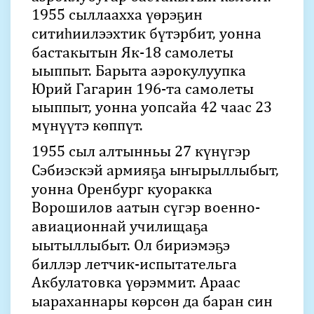
1955 сыллаахха үөрэҕин
ситиһиилээхтик бүтэрбит, уонна
бастакытын Як-18 самолеты
ыыппыт. Барыта аэрокулуупка
Юрий Гагарин 196-та самолеты
ыыппыт, уонна уопсайа 42 чаас 23
мүнүүтэ көппүт.
1955 сыл алтынньы 27 күнүгэр
Сэбиэскэй армияҕа ыҥырыллыбыт,
уонна Оренбург куоракка
Ворошилов аатын сүгэр военно-
авиационнай училищаҕа
ыытыллыбыт. Ол бириэмэҕэ
биллэр летчик-испытательга
Акбулатовка үөрэммит. Араас
ыараханнары көрсөн да баран син