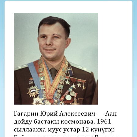
Гагарин Юрий Алексеевич — Аан
дойду бастакы космонава. 1961
сыллаахха муус устар 12 күнүгэр