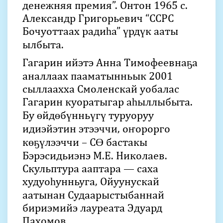
денежняя премия”. Онтон 1965 с.
Александр Григорьевич “ССРС
Бочуоттаах радиһа” үрдүк ааты
ылбыта.
Гагарин ийэтэ Анна Тимофеевнаҕа
аналлаах пааматынньык 2001
сыллаахха Смоленскай уобалас
Гагарин куоратыгар аһыллыбыта.
Бу өйдөбүнньүгү туруоруу
идиэйэтин этээччи, оҥорорго
көҕүлээччи – СӨ бастакы
Бэрэсидьиэнэ М.Е. Николаев.
Скульптура ааптара — саха
худуоһунньуга, Ойуунускай
аатынан Судаарыстыбаннай
бириэмийэ лауреата Эдуард
Пахомов.