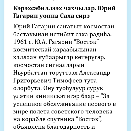
Кэрэхсэбиллээх чахчылар. Юрий
Гагарин уонна Саха сирэ
Юрий Гагарин саҥатын космостан
бастакынан истибит саха радиhа.
1961 с. Ю.А. Гагарин “Восток”
космическай хараабылынан
халлаан куйаарыгар көтөрүгэр,
космостан сигналларын
Ньурбаттан төрүттээх Александр
Григорьевич Тимофеев тута
олорбута. Ону туоһулуур сурук
үлэтин киниискэтигэр баар – “За
успешное обслуживание первого в
мире полета советского человека
на корабле спутника “Восток”,
объявлена благодарность и