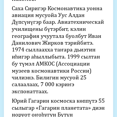
Саха Сиригэр Космонавтика уонна
авиация мусуойа Уус Алдан
Дүпсүнүгэр баар. Авиатехническай
училищены бүтэрбит, кэлин
география учуутала буолбут Иван
Данилович Жирков тэрийбитэ.
1974 сыллаахха таҥара дьиэтин
иһигэр аһыллыбыта. 1999 сылтан
бу түмэл АМКОС (Ассоциации
музеев космонавтики России)
чилиэнэ. Билигин мусуой 25
салаалаах, 7 000 кэриҥэ
экспонаттаах.
Юрий Гагарин космоска көппүтэ 55
сылыгар «Гагарин планетата» диэн
норуот оҥоһугун Бүтүн