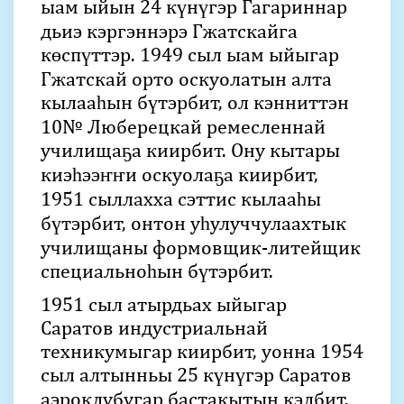
ыам ыйын 24 күнүгэр Гагариннар
дьиэ кэргэннэрэ Гжатскайга
көспүттэр. 1949 сыл ыам ыйыгар
Гжатскай орто оскуолатын алта
кылааһын бүтэрбит, ол кэнниттэн
10№ Люберецкай ремесленнай
училищаҕа киирбит. Ону кытары
киэһээҥҥи оскуолаҕа киирбит,
1951 сыллахха сэттис кылааһы
бүтэрбит, онтон уһулуччулаахтык
училищаны формовщик-литейщик
специальноһын бүтэрбит.
1951 сыл атырдьах ыйыгар
Саратов индустриальнай
техникумыгар киирбит, уонна 1954
сыл алтынньы 25 күнүгэр Саратов
аэроклубугар бастакытын кэлбит.