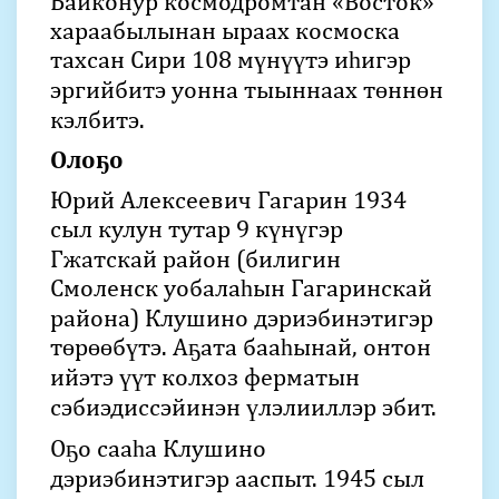
Байконур космодромтан «Восток»
хараабылынан ыраах космоска
тахсан Сири 108 мүнүүтэ иһигэр
эргийбитэ уонна тыыннаах төннөн
кэлбитэ.
Олоҕо
Юрий Алексеевич Гагарин 1934
сыл кулун тутар 9 күнүгэр
Гжатскай район (билигин
Смоленск уобалаһын Гагаринскай
района) Клушино дэриэбинэтигэр
төрөөбүтэ. Аҕата бааһынай, онтон
ийэтэ үүт колхоз ферматын
сэбиэдиссэйинэн үлэлииллэр эбит.
Оҕо сааһа Клушино
дэриэбинэтигэр ааспыт. 1945 сыл