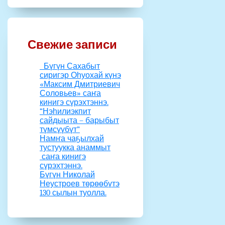
Свежие записи
Бүгүн Сахабыт
сиригэр Оһуохай күнэ
«Максим Дмитриевич
Соловьев» саҥа
кинигэ сүрэхтэннэ.
“Нэһилиэкпит
сайдыыта – барыбыт
түмсүүбүт”
Намҥа чаҕылхай
тустуукка анаммыт
саҥа кинигэ
сүрэхтэннэ.
Бүгүн Николай
Неустроев төрөөбүтэ
130 сылын туолла.