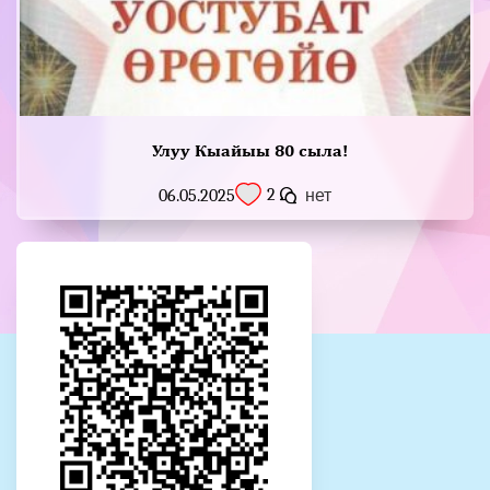
Улуу Кыайыы 80 сыла!
2
06.05.2025
нет