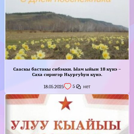
Сааскы бастакы сибэкки. Ыам ыйын 18 күнэ –
Саха сиригэр Ньургуһун күнэ.
5
18.05.2025
нет