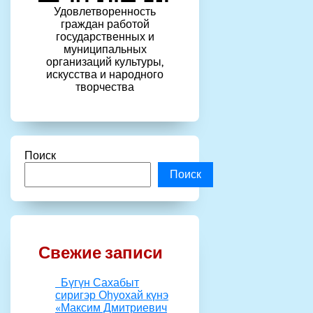
Удовлетворенность
граждан работой
государственных и
муниципальных
организаций культуры,
искусства и народного
творчества
Поиск
Поиск
Свежие записи
Бүгүн Сахабыт
сиригэр Оһуохай күнэ
«Максим Дмитриевич