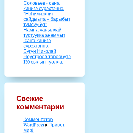
Соловьев» саҥа
кинигэ сүрэхтэннэ.
“Нэһилиэкпит
сайдыыта – барыбыт
түмсүүбүт”
Намҥа чаҕылхай
тустуукка анаммыт
саҥа кинигэ
сүрэхтэннэ.
Бүгүн Николай
Неустроев төрөөбүтэ
130 сылын туолла.
Свежие
комментарии
Комментатор
WordPress
к
Привет,
мир!