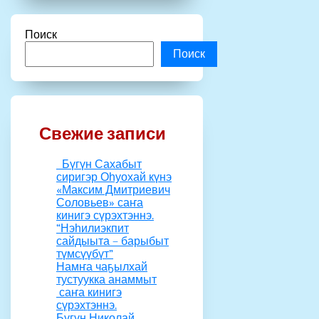
Поиск
Поиск
Свежие записи
Бүгүн Сахабыт
сиригэр Оһуохай күнэ
«Максим Дмитриевич
Соловьев» саҥа
кинигэ сүрэхтэннэ.
“Нэһилиэкпит
сайдыыта – барыбыт
түмсүүбүт”
Намҥа чаҕылхай
тустуукка анаммыт
саҥа кинигэ
сүрэхтэннэ.
Бүгүн Николай