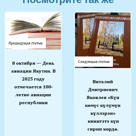
Предыдущая статья:
Следующая статья:
8 октября — День
авиации Якутии. В
2025 году
Виталий
отмечается 100-
Дмитриевич
летие авиации
Яковлев «Күн
республики
көмүс күлүмүн
күллэрэн»
кинигэтэ күн
сирин көрдө.