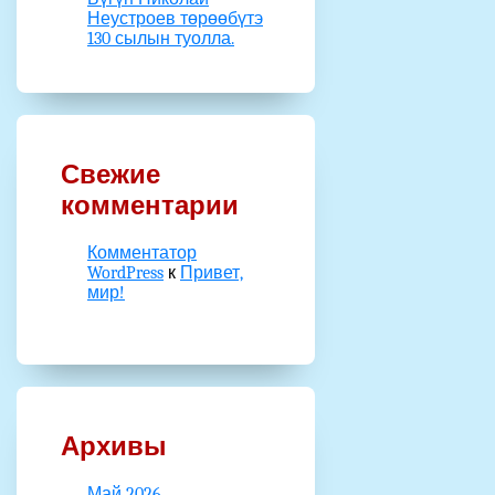
Неустроев төрөөбүтэ
130 сылын туолла.
Свежие
комментарии
Комментатор
WordPress
к
Привет,
мир!
Архивы
Май 2026